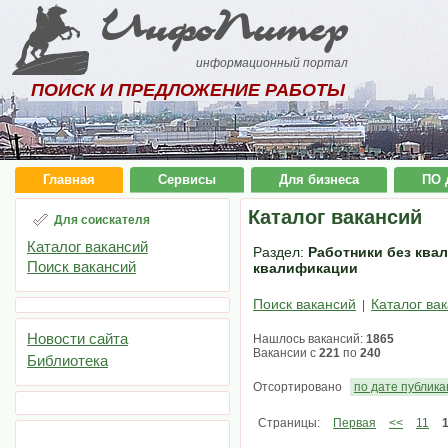
ИнфоПитер
информационный портал
ПОИСК И ПРЕДЛОЖЕНИЕ РАБОТЫ
Главная
Сервисы
Для бизнеса
ПО 
Каталог вакансий
Для соискателя
Каталог вакансий
Раздел:
Работники без квал
Поиск вакансий
квалификации
Поиск вакансий
Каталог ва
|
Новости сайта
Нашлось вакансий:
1865
Вакансии с
221
по
240
Библиотека
Отсортировано
по дате публик
Страницы:
Первая
<<
11