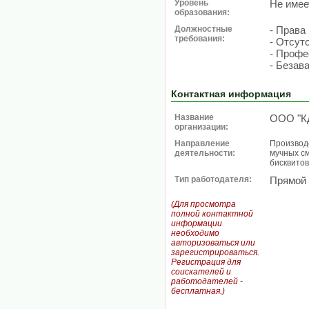
Уровень
Не имее
образования:
Должностные
- Права
требования:
- Отсут
- Профе
- Безав
Контактная информация
Название
ООО "К
организации:
Направление
Производ
деятельности:
мучных см
бисквитов
Тип работодателя:
Прямой
(Для просмотра
полной контактной
информации
необходимо
авторизоваться или
зарегистрироваться.
Регистрация для
соискателей и
работодателей -
бесплатная.)