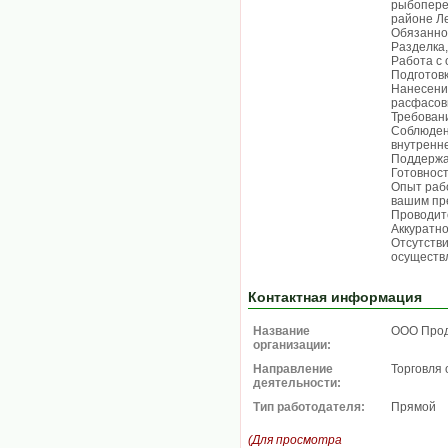
рыбопере
районе Ле
Обязанно
Разделка,
Работа с
Подготовк
Нанесени
расфасов
Требован
Соблюден
внутренне
Поддержа
Готовност
Опыт рабо
вашим пр
Проводит
Аккуратно
Отсутств
осуществ
Контактная информация
Название
ООО Про
организации:
Направление
Торговля 
деятельности:
Тип работодателя:
Прямой
(Для просмотра