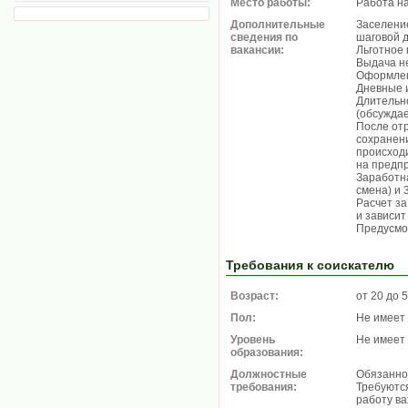
Место работы:
Работа н
Дополнительные
Заселени
сведения по
шаговой 
вакансии:
Льготное
Выдача н
Оформлен
Дневные 
Длительно
(обсуждае
После отр
сохранени
происход
на предп
Заработна
смена) и 
Расчет за
и зависит
Предусмо
Требования к соискателю
Возраст:
от 20 до 
Пол:
Не имеет
Уровень
Не имеет
образования:
Должностные
Обязанно
требования:
Требуютс
работу в