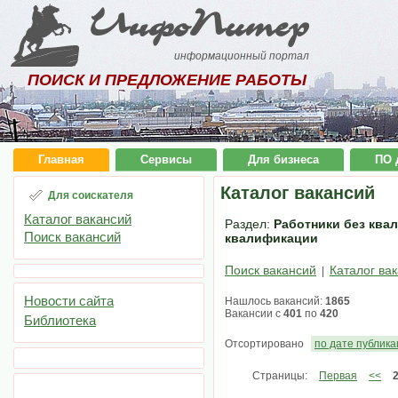
ИнфоПитер
информационный портал
ПОИСК И ПРЕДЛОЖЕНИЕ РАБОТЫ
Главная
Сервисы
Для бизнеса
ПО 
Каталог вакансий
Для соискателя
Каталог вакансий
Раздел:
Работники без квал
Поиск вакансий
квалификации
Поиск вакансий
Каталог ва
|
Новости сайта
Нашлось вакансий:
1865
Вакансии с
401
по
420
Библиотека
Отсортировано
по дате публик
Страницы:
Первая
<<