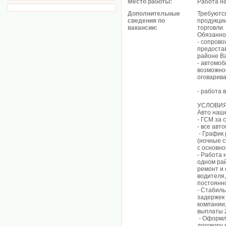
Место работы:
Работа н
Дополнительные
Требуются
сведения по
продукции
вакансии:
торговли.
Обязанно
- сопрово
предоста
районе В
- автомоб
возможнос
оговарив
- работа 
УСЛОВИЯ
Авто наше
- ГСМ за 
- все авт
- График 
(ночные 
с основно
- Работа 
одном рай
ремонт и
водителя,
постоянн
- Стабиль
задержек 
компании,
выплаты 2
- Оформл
договору 