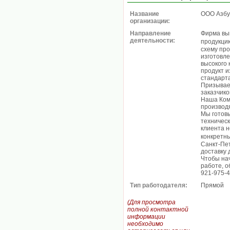
Название
ООО Азбу
организации:
Направление
Фирма вы
деятельности:
продукци
схему пр
изготовл
высокого 
продукт и
стандарт
Призывае
заказчико
Наша Ком
производ
Мы готовы
техническ
клиента н
конкретн
Санкт-Пе
доставку 
Чтобы нач
работе, о
921-975-
Тип работодателя:
Прямой
(Для просмотра
полной контактной
информации
необходимо