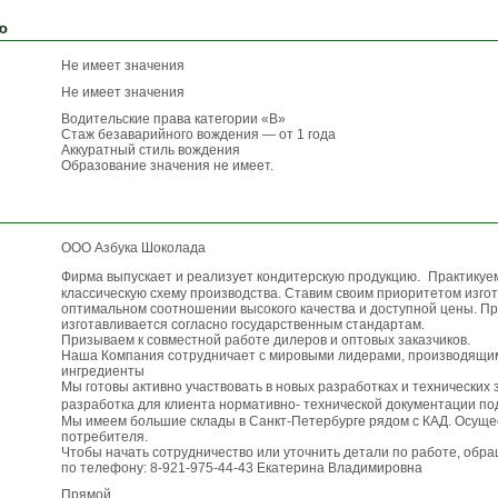
ю
Не имеет значения
Не имеет значения
Водительские права категории «B»
Стаж безаварийного вождения — от 1 года
Аккуратный стиль вождения
Образование значения не имеет.
ООО Азбука Шоколада
Фирма выпускает и реализует кондитерскую продукцию. Практику
классическую схему производства. Ставим своим приоритетом изгот
оптимальном соотношении высокого качества и доступной цены. П
изготавливается согласно государственным стандартам.
Призываем к совместной работе дилеров и оптовых заказчиков.
Наша Компания сотрудничает с мировыми лидерами, производящ
ингредиенты
Мы готовы активно участвовать в новых разработках и технических
разработка для клиента нормативно- технической документации п
Мы имеем большие склады в Санкт-Петербурге рядом с КАД. Осуще
потребителя.
Чтобы начать сотрудничество или уточнить детали по работе, обр
по телефону: 8-921-975-44-43 Екатерина Владимировна
Прямой