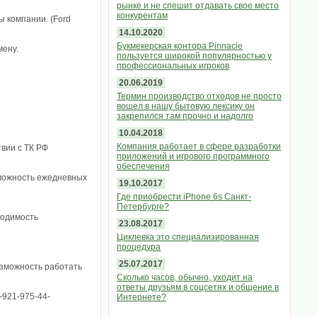
рынке и не спешит отдавать свое место
конкурентам
ы компании. (Ford
14.10.2020
Букмекерская контора Pinnacle
мену.
пользуется широкой популярностью у
профессиональных игроков
20.06.2019
Термин производство отходов не просто
вошел в нашу бытовую лексику он
закрепился там прочно и надолго
10.04.2018
Компания работает в сфере разработки
вии с ТК РФ
приложений и игрового программного
обеспечения
зможность ежедневных
19.10.2017
Где приобрести iPhone 6s Санкт-
Петербурге?
бходимость
23.08.2017
Циклевка это специализированная
процедура
25.07.2017
озможность работать
Сколько часов, обычно, уходит на
ответы друзьям в соцсетях и общение в
-921-975-44-
Интернете?