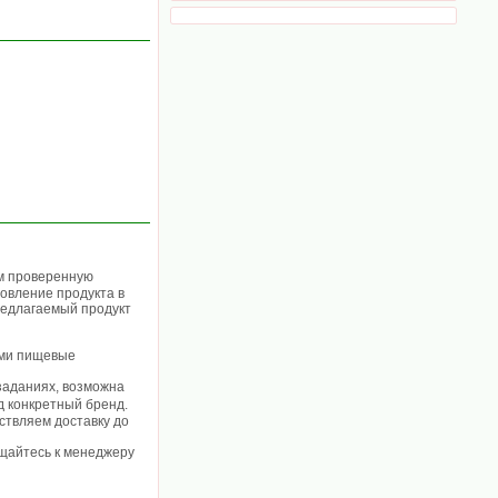
ем проверенную
овление продукта в
редлагаемый продукт
ими пищевые
 заданиях, возможна
од конкретный бренд.
ствляем доставку до
ащайтесь к менеджеру