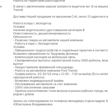
Работа на территории работодателя
по
В связи с увеличением заказов требуются водители кат. В на машин
Tranzit)
Доставка Нашей продукции по магазинам Спб, около 15 адресов в с
Работа в пару с экспедитор
Условия:
Наличие водительского удостоверения категории В
Ответственность‚ дисциплинированность
Обязанности:
- Развозка товара на автомобиле нашей компании
- Работа в паре с Экспедитором
Условия:
- Официальное трудоустройство и социальные гарантии в соответст
Возможно оформление по Трудовому Договору
- Компенсация расходов на мобильную связь
- Своевременные выплаты заработанной платы 3000 руб/ночь, во
выплат
- Предоставление фирменной спецодежды
- Работа на автомобиле компании Ford Transit;
- График работы: 2/2 3/3 5/2 ночь с 21:00 – 7:00 на выбор (Есть нео
сверхурочной работы)
- Возможен индивидуальный график
- Обслуживание автомобиля за счет компании
- 100% обеспечение заказами
- Удобное расположение точек выпуска в разных районах города, в
рядом с домом.
Запись на собеседование по телефону менеджера отдела кадров: 8
43Екатерина Владимировна