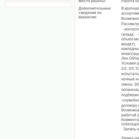
Место работы:
Работа н
Дополнительные
В крупну
сведения по
ассортим
вакансии:
Возможно
Рассматр
-контроль
склада; -
объектам 
входит); 
накладны
инкассаци
Лен.Облас
Условия 
2/2, 3/3
испытате
ночные на
смена- 30
организа
подбирае
-служебн
договору
Возможна
работой 
Коммента
собеседов
Запись на
Запись на