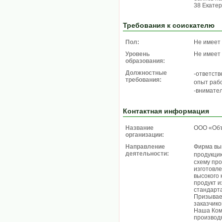
38 Екате
Требования к соискателю
Пол:
Не имеет
Уровень
Не имеет
образования:
Должностные
-ответст
требования:
опыт раб
-внимате
Контактная информация
Название
ООО «Объ
организации:
Направление
Фирма вы
деятельности:
продукци
схему пр
изготовл
высокого 
продукт и
стандарт
Призывае
заказчико
Наша Ком
производ