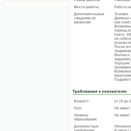
Режим работы:
Сменный 
Место работы:
Работа н
Дополнительные
Условия:
сведения по
Дневные с
вакансии:
при собес
Возможны
период ис
плата -18
на собесе
количеств
После ис
трудовому
Выплата з
задержек;
Хорошие у
проживани
Возможно
вакансиям
Подработк
Требования к соискателю
Возраст:
от 18 до 
Пол:
Не имеет
Уровень
Не имеет
образования:
Должностные
Обязанно
требования:
В связи 