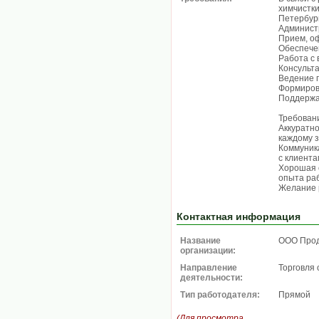
химчистки
Петербург
Админист
Прием, о
Обеспечен
Работа с
Консульта
Ведение 
Формиров
Поддержа
Требован
Аккуратно
каждому з
Коммуник
с клиента
Хорошая 
опыта раб
Желание 
Контактная информация
Название
ООО Про
организации:
Направление
Торговля 
деятельности:
Тип работодателя:
Прямой
(Для просмотра