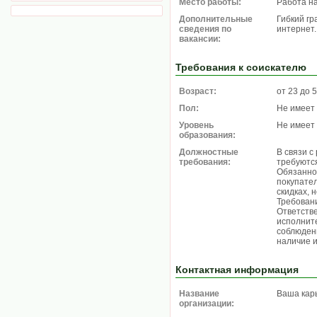
Место работы:
Работа н
Дополнительные
Гибкий гр
сведения по
интернет.
вакансии:
Требования к соискателю
Возраст:
от 23 до 
Пол:
Не имеет
Уровень
Не имеет
образования:
Должностные
В связи с
требования:
требуются
Обязанно
покупател
скидках, 
Требован
Ответстве
исполнит
соблюден
наличие и
Контактная информация
Название
Ваша кар
организации: