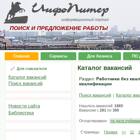
ИнфоПитер
информационный портал
ПОИСК И ПРЕДЛОЖЕНИЕ РАБОТЫ
Главная
Сервисы
Для бизнеса
ПО 
Каталог вакансий
Для соискателя
Каталог вакансий
Раздел:
Работники без квал
Поиск вакансий
квалификации
Поиск вакансий
Каталог ва
|
Новости сайта
Нашлось вакансий:
1865
Вакансии с
281
по
300
Библиотека
Отсортировано
по дате публик
Страницы:
Первая
<<
11