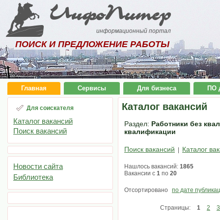
ИнфоПитер
информационный портал
ПОИСК И ПРЕДЛОЖЕНИЕ РАБОТЫ
Главная
Сервисы
Для бизнеса
ПО 
Каталог вакансий
Для соискателя
Каталог вакансий
Раздел:
Работники без квал
Поиск вакансий
квалификации
Поиск вакансий
Каталог ва
|
Новости сайта
Нашлось вакансий:
1865
Вакансии с
1
по
20
Библиотека
Отсортировано
по дате публика
Страницы:
1
2
3