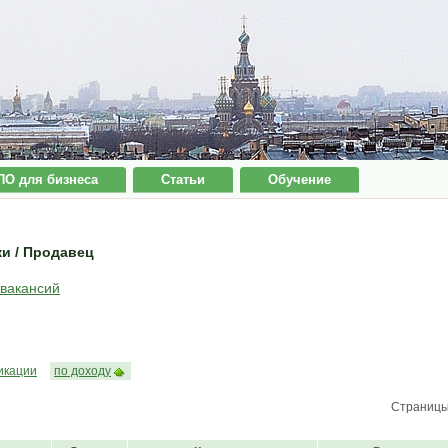
ПО для бизнеса
Статьи
Обучение
ки / Продавец
 вакансий
икации
по доходу
Страниц