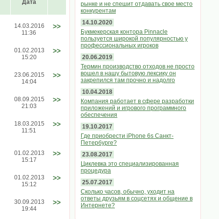
Дата
рынке и не спешит отдавать свое место
конкурентам
14.10.2020
14.03.2016
>>
Букмекерская контора Pinnacle
11:36
пользуется широкой популярностью у
профессиональных игроков
01.02.2013
>>
15:20
20.06.2019
Термин производство отходов не просто
вошел в нашу бытовую лексику он
23.06.2015
>>
закрепился там прочно и надолго
14:04
10.04.2018
08.09.2015
>>
Компания работает в сфере разработки
21:03
приложений и игрового программного
обеспечения
18.03.2015
>>
19.10.2017
11:51
Где приобрести iPhone 6s Санкт-
Петербурге?
01.02.2013
>>
23.08.2017
15:17
Циклевка это специализированная
процедура
01.02.2013
>>
25.07.2017
15:12
Сколько часов, обычно, уходит на
ответы друзьям в соцсетях и общение в
30.09.2013
>>
Интернете?
19:44