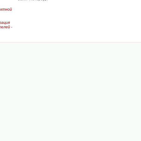
актной
рация
елей -