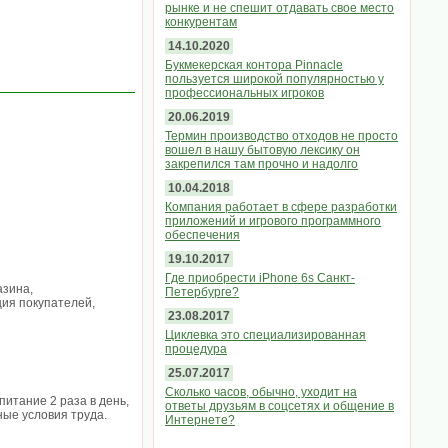
рынке и не спешит отдавать свое место
конкурентам
14.10.2020
Букмекерская контора Pinnacle
пользуется широкой популярностью у
профессиональных игроков
20.06.2019
Термин производство отходов не просто
вошел в нашу бытовую лексику он
закрепился там прочно и надолго
10.04.2018
Компания работает в сфере разработки
приложений и игрового программного
обеспечения
19.10.2017
Где приобрести iPhone 6s Санкт-
азина,
Петербурге?
ция покупателей,
23.08.2017
Циклевка это специализированная
процедура
25.07.2017
Сколько часов, обычно, уходит на
итание 2 раза в день,
ответы друзьям в соцсетях и общение в
ые условия труда.
Интернете?