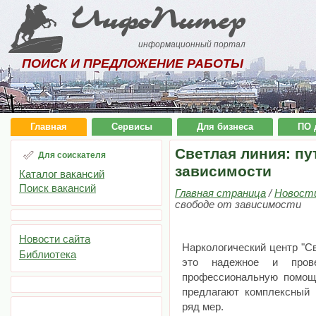
ИнфоПитер
информационный портал
ПОИСК И ПРЕДЛОЖЕНИЕ РАБОТЫ
Главная
Сервисы
Для бизнеса
ПО 
Светлая линия: пу
Для соискателя
зависимости
Каталог вакансий
Поиск вакансий
Главная страница
/
Новост
свободе от зависимости
Новости сайта
Наркологический центр "С
Библиотека
это надежное и прове
профессиональную помощ
предлагают комплексный 
ряд мер.