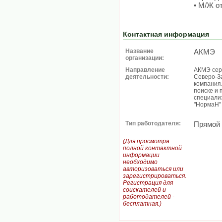
• М/Ж от
Контактная информация
Название
АКМЭ
организации:
Направление
АКМЭ сер
деятельности:
Северо-З
компания
поиске и 
специали
"НормаН"
Тип работодателя:
Прямой
(Для просмотра
полной контактной
информации
необходимо
авторизоваться или
зарегистрироваться.
Регистрация для
соискателей и
работодателей -
бесплатная.)