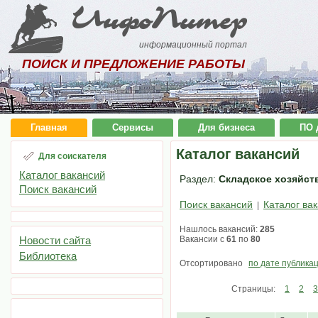
ИнфоПитер
информационный портал
ПОИСК И ПРЕДЛОЖЕНИЕ РАБОТЫ
Главная
Сервисы
Для бизнеса
ПО 
Каталог вакансий
Для соискателя
Каталог вакансий
Раздел:
Складское хозяйств
Поиск вакансий
Поиск вакансий
Каталог ва
|
Нашлось вакансий:
285
Новости сайта
Вакансии с
61
по
80
Библиотека
Отсортировано
по дате публика
Страницы:
1
2
3