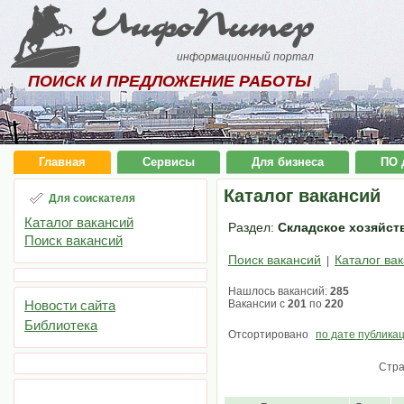
ИнфоПитер
информационный портал
ПОИСК И ПРЕДЛОЖЕНИЕ РАБОТЫ
Главная
Сервисы
Для бизнеса
ПО 
Каталог вакансий
Для соискателя
Каталог вакансий
Раздел:
Складское хозяйств
Поиск вакансий
Поиск вакансий
Каталог ва
|
Нашлось вакансий:
285
Новости сайта
Вакансии с
201
по
220
Библиотека
Отсортировано
по дате публика
Стр