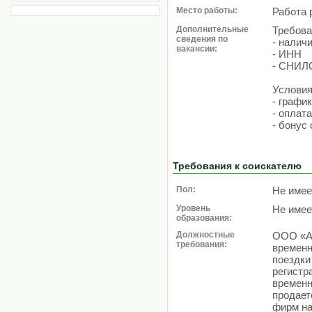
Место работы:
Работа 
Дополнительные
Требова
сведения по
- налич
вакансии:
- ИНН
- СНИЛ
Условия
- графи
- оплат
- бонус
Требования к соискателю
Пол:
Не имее
Уровень
Не имее
образования:
Должностные
ООО «Ал
требования:
временн
поездки 
регистр
временн
продает
фирм на