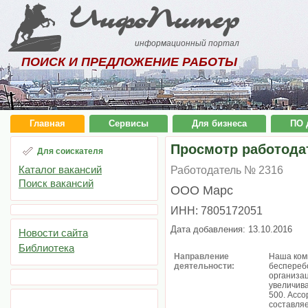
ИнфоПитер
информационный портал
ПОИСК И ПРЕДЛОЖЕНИЕ РАБОТЫ
Главная
Сервисы
Для бизнеса
ПО 
Просмотр работода
Для соискателя
Каталог вакансий
Работодатель № 2316
Поиск вакансий
ООО Марс
ИНН: 7805172051
Дата добавления: 13.10.2016
Новости сайта
Библиотека
Направление
Наша комп
деятельности:
беспереб
организац
увеличива
500. Асс
составля