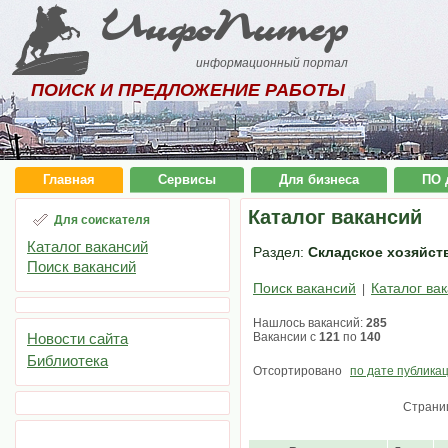
ИнфоПитер
информационный портал
ПОИСК И ПРЕДЛОЖЕНИЕ РАБОТЫ
Главная
Сервисы
Для бизнеса
ПО 
Каталог вакансий
Для соискателя
Каталог вакансий
Раздел:
Складское хозяйств
Поиск вакансий
Поиск вакансий
Каталог ва
|
Нашлось вакансий:
285
Новости сайта
Вакансии с
121
по
140
Библиотека
Отсортировано
по дате публика
Страни