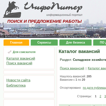
ИнфоПитер
информационный портал
ПОИСК И ПРЕДЛОЖЕНИЕ РАБОТЫ
Главная
Сервисы
Для бизнеса
ПО 
Каталог вакансий
Для соискателя
Каталог вакансий
Раздел:
Складское хозяйств
Поиск вакансий
Поиск вакансий
Каталог ва
|
Нашлось вакансий:
285
Новости сайта
Вакансии с
1
по
20
Библиотека
Отсортировано
по дате публика
Страницы:
1
2
3