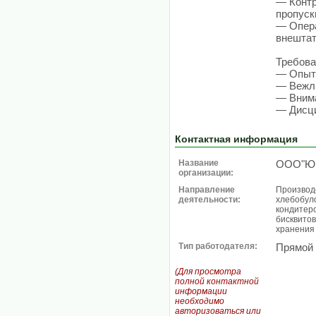
— Контр
пропуск
— Опера
внештат
Требова
— Опыт
— Вежли
— Внима
— Дисци
Контактная информация
Название
ООО"Юв
организации:
Направление
Производс
деятельности:
хлебобул
кондитерс
бисквитов
хранения
Тип работодателя:
Прямой
(Для просмотра
полной контактной
информации
необходимо
авторизоваться или