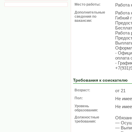
Место работы:
Работа 
Дополнительные
Работа 
сведения по
Гибкий 
вакансии:
Предост
Бесплат
Работа 
Предост
Выплаты
Оформле
- Офици
оплата 
- График
+7(931)
Требования к соискателю
Возраст:
от 21
Пол:
Не имее
Уровень
Не имее
образования:
Должностные
Обязанн
требования:
— Осущ
— Выпис