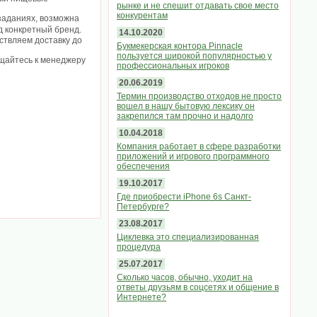
рынке и не спешит отдавать свое место
конкурентам
 заданиях, возможна
од конкретный бренд.
14.10.2020
ствляем доставку до
Букмекерская контора Pinnacle
пользуется широкой популярностью у
ащайтесь к менеджеру
профессиональных игроков
20.06.2019
Термин производство отходов не просто
вошел в нашу бытовую лексику он
закрепился там прочно и надолго
10.04.2018
Компания работает в сфере разработки
приложений и игрового программного
обеспечения
19.10.2017
Где приобрести iPhone 6s Санкт-
Петербурге?
23.08.2017
Циклевка это специализированная
процедура
25.07.2017
Сколько часов, обычно, уходит на
ответы друзьям в соцсетях и общение в
Интернете?