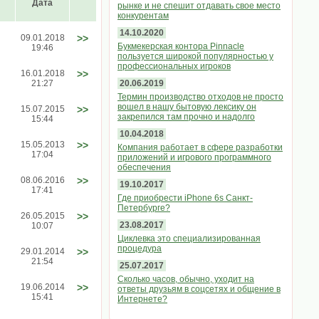
Дата
рынке и не спешит отдавать свое место
конкурентам
14.10.2020
09.01.2018
>>
Букмекерская контора Pinnacle
19:46
пользуется широкой популярностью у
профессиональных игроков
16.01.2018
>>
21:27
20.06.2019
Термин производство отходов не просто
вошел в нашу бытовую лексику он
15.07.2015
>>
закрепился там прочно и надолго
15:44
10.04.2018
15.05.2013
>>
Компания работает в сфере разработки
17:04
приложений и игрового программного
обеспечения
08.06.2016
>>
19.10.2017
17:41
Где приобрести iPhone 6s Санкт-
Петербурге?
26.05.2015
>>
23.08.2017
10:07
Циклевка это специализированная
процедура
29.01.2014
>>
21:54
25.07.2017
Сколько часов, обычно, уходит на
19.06.2014
>>
ответы друзьям в соцсетях и общение в
15:41
Интернете?