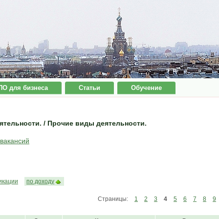
ПО для бизнеса
Статьи
Обучение
тельности. / Прочие виды деятельности.
 вакансий
икации
по доходу
Страницы:
1
2
3
4
5
6
7
8
9