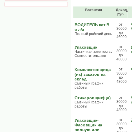
Вакансия
Доход,
руб.
ВОДИТЕЛЬ кат.В
от
30000
с л/а
до
Полный рабочий день
46000
Упаковщик
от
30000
Частичная занятость /
до
Совместительство
48000
Комплектовщица
от
30000
(ик) заказов на
до
склад
48000
Сменный график
работы
Стикеровщик(ца)
от
30000
Сменный график
до
работы
48000
Упаковщик-
от
30000
Фасовщик на
до
полную или