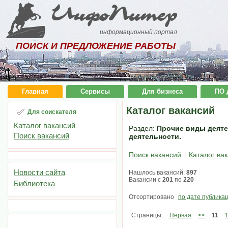
ИнфоПитер
информационный портал
ПОИСК И ПРЕДЛОЖЕНИЕ РАБОТЫ
Главная
Сервисы
Для бизнеса
ПО 
Каталог вакансий
Для соискателя
Каталог вакансий
Раздел:
Прочие виды деяте
Поиск вакансий
деятельности.
Поиск вакансий
Каталог ва
|
Новости сайта
Нашлось вакансий:
897
Вакансии с
201
по
220
Библиотека
Отсортировано
по дате публика
Страницы:
Первая
<<
11