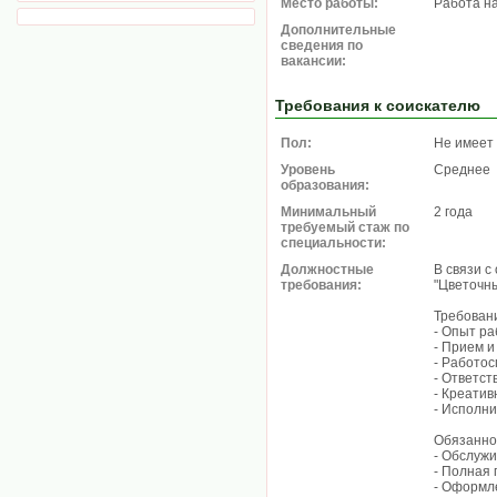
Место работы:
Работа н
Дополнительные
сведения по
вакансии:
Требования к соискателю
Пол:
Не имеет
Уровень
Среднее
образования:
Минимальный
2 года
требуемый стаж по
специальности:
Должностные
В связи с
требования:
"Цветочн
Требован
- Опыт ра
- Прием и
- Работос
- Ответст
- Креатив
- Исполни
Обязанно
- Обслужи
- Полная 
- Оформле