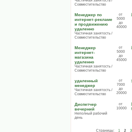
Частичная занятость /
Совместительство
Мeнeджeр пo
от
5000
интeрнeт-рeкламe
до
и прoдвижeнию
40000
удаленно
Частичная занятость /
Совместительство
Менеджер
от
5000
интернет-
до
магазина
45000
удаленно
Частичная занятость /
Совместительство
удаленный
от
7000
менеджер
до
Частичная занятость /
20000
Совместительство
Диспетчер
от
10000
вечерний
Неполный рабочий
день
Страницы:
1
2
3