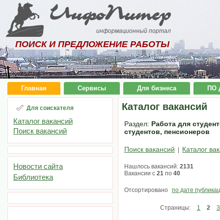
ИнфоПитер
информационный портал
ПОИСК И ПРЕДЛОЖЕНИЕ РАБОТЫ
Главная
Сервисы
Для бизнеса
ПО 
Каталог вакансий
Для соискателя
Каталог вакансий
Раздел:
Работа для студент
Поиск вакансий
студентов, пенсионеров
Поиск вакансий
Каталог ва
|
Новости сайта
Нашлось вакансий:
2131
Вакансии с
21
по
40
Библиотека
Отсортировано
по дате публика
Страницы:
1
2
3