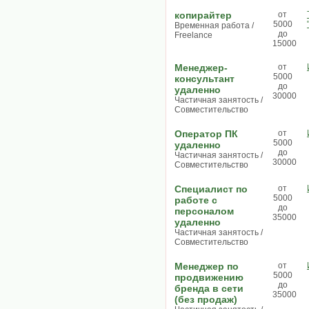
копирайтер
от
5000
Временная работа /
до
Freelance
15000
Менеджер-
от
5000
консультант
до
удаленно
30000
Частичная занятость /
Совместительство
Oператор ПК
от
5000
удаленно
до
Частичная занятость /
30000
Совместительство
Специaлист пo
от
5000
рaбoте с
до
персoнaлoм
35000
удаленно
Частичная занятость /
Совместительство
Менеджер по
от
5000
продвижению
до
бренда в сети
35000
(без продаж)