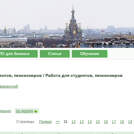
ПО для бизнеса
Статьи
Обучение
ентов, пенсионеров / Работа для студентов, пенсионеров
 вакансий
икации
по доходу
Страницы:
Первая
<<
11
12
13
14
15
16
17
18
19