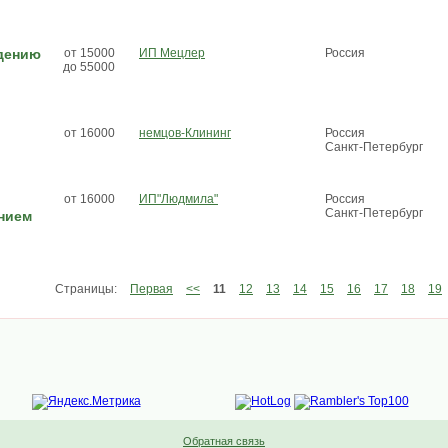
дению
от 15000
ИП Мецлер
Россия
до 55000
от 16000
немцов-Клининг
Россия
Санкт-Петербург
от 16000
ИП"Людмила"
Россия
Санкт-Петербург
нием
Страницы:
Первая
<<
11
12
13
14
15
16
17
18
19
Обратная связь