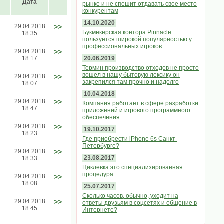
Дата
рынке и не спешит отдавать свое место
конкурентам
14.10.2020
29.04.2018
>>
Букмекерская контора Pinnacle
18:35
пользуется широкой популярностью у
профессиональных игроков
29.04.2018
>>
18:17
20.06.2019
Термин производство отходов не просто
вошел в нашу бытовую лексику он
29.04.2018
>>
закрепился там прочно и надолго
18:07
10.04.2018
29.04.2018
>>
Компания работает в сфере разработки
18:47
приложений и игрового программного
обеспечения
29.04.2018
>>
19.10.2017
18:23
Где приобрести iPhone 6s Санкт-
Петербурге?
29.04.2018
>>
23.08.2017
18:33
Циклевка это специализированная
процедура
29.04.2018
>>
18:08
25.07.2017
Сколько часов, обычно, уходит на
29.04.2018
>>
ответы друзьям в соцсетях и общение в
18:45
Интернете?