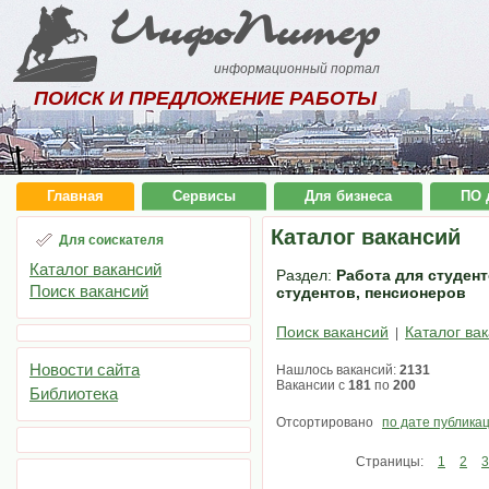
ИнфоПитер
информационный портал
ПОИСК И ПРЕДЛОЖЕНИЕ РАБОТЫ
Главная
Сервисы
Для бизнеса
ПО 
Каталог вакансий
Для соискателя
Каталог вакансий
Раздел:
Работа для студент
Поиск вакансий
студентов, пенсионеров
Поиск вакансий
Каталог ва
|
Новости сайта
Нашлось вакансий:
2131
Вакансии с
181
по
200
Библиотека
Отсортировано
по дате публика
Страницы:
1
2
3