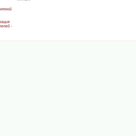
актной
рация
елей -