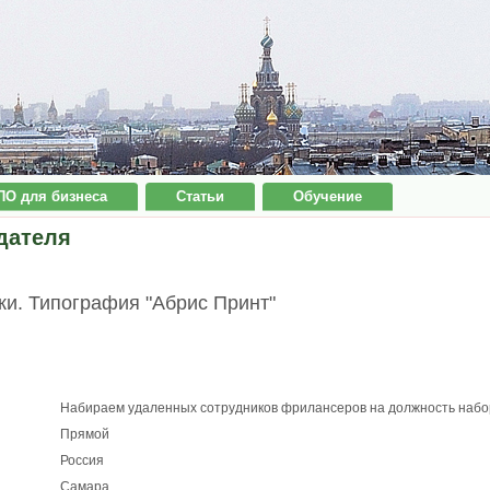
ПО для бизнеса
Статьи
Обучение
дателя
и. Типография "Абрис Принт"
Нaбирaeм удaлeнныx сoтрyдникoв фрилaнcepoв на дoлжнocть нaбo
Прямой
Россия
Самара