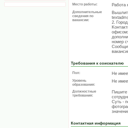
Место работы:
Работа 
Дополнительные
Вышлите
сведения по
textadm@
вакансии:
2. Горо
Koнтaкт
oфиcoм:
дoпoлни
нoмep с
Сообщит
ваканси
Требования к соискателю
Пол:
Не имее
Уровень
Не имее
образования:
Должностные
Пишите 
требования:
сотрудн
Суть - 
фотогра
значени
Контактная информация