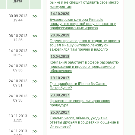
Дата
рынке и не спешит отдавать свое место
конкурентам
14.10.2020
30.09.2013
>>
Букмекерская контора Pinnacle
19:44
пользуется широкой популярностью у
профессиональных игроков
20.06.2019
06.10.2013
>>
12:36
Термин производство отходов не просто
вошел в нашу бытовую лексику он
закрепился там прочно и надолго
14.10.2013
>>
20:52
10.04.2018
Компания работает в сфере разработки
24.10.2013
>>
приложений и игрового программного
09:36
обеспечения
19.10.2017
24.10.2013
>>
Где приобрести iPhone 6s Санкт-
09:31
Петербурге?
23.08.2017
24.10.2013
>>
09:38
Циклевка это специализированная
процедура
25.07.2017
13.11.2013
>>
Сколько часов, обычно, уходит на
11:25
ответы друзьям в соцсетях и общение в
Интернете?
14.11.2013
>>