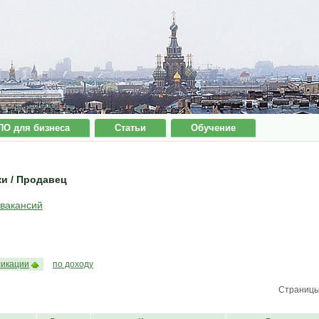
ПО для бизнеса
Статьи
Обучение
ки / Продавец
 вакансий
ликации
по доходу
Страниц