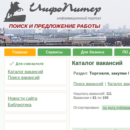
ИнфоПитер
информационный портал
ПОИСК И ПРЕДЛОЖЕНИЕ РАБОТЫ
Главная
Сервисы
Для бизнеса
ПО 
Каталог вакансий
Для соискателя
Каталог вакансий
Раздел:
Торговля, закупки 
Поиск вакансий
Поиск вакансий
Каталог ва
|
Нашлось вакансий:
111
Новости сайта
Вакансии с
81
по
100
Библиотека
Отсортировано
по дате публик