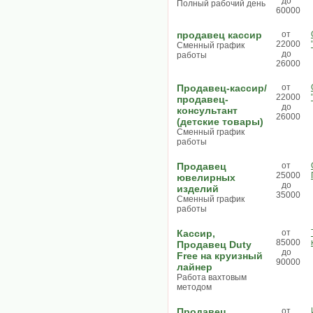
до
Полный рабочий день
60000
продавец кассир
от
22000
Сменный график
до
работы
26000
Продавец-кассир/
от
22000
продавец-
до
консультант
26000
(детские товары)
Сменный график
работы
Продавец
от
25000
ювелирных
до
изделий
35000
Сменный график
работы
Кассир,
от
85000
Продавец Duty
до
Free на круизный
90000
лайнер
Работа вахтовым
методом
Продавец
от