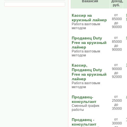
Вакансия
Доход,
руб.
Кассир на
от
85000
круизный лайнер
до
Работа вахтовым
90000
методом
Продавец Duty
от
85000
Free на круизный
до
лайнер
90000
Работа вахтовым
методом
Кассир,
от
90000
Продавец Duty
до
Free на круизный
92000
лайнер
Работа вахтовым
методом
Продавец-
от
25000
консультант
до
Сменный график
35000
работы
Продавец -
от
30000
консультант