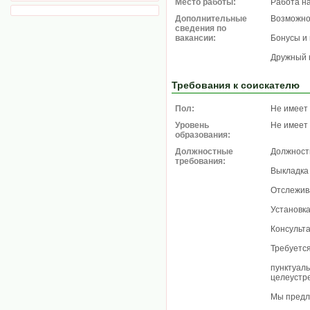
Место работы:
Работа н
Дополнительные
Возможно
сведения по
вакансии:
Бонусы и
Дружный 
Требования к соискателю
Пол:
Не имеет
Уровень
Не имеет
образования:
Должностные
Должност
требования:
Выкладка
Отслежива
Установка
Консульт
Требуетс
пунктуаль
целеустр
Мы предл