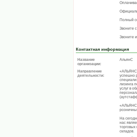
Оплачива
Официал
Полный с
Звоните с
Звоните и
Контактная информация
Название
АльянС
организации:
Направление
«АЛЬЯНС»
деятельности:
успешно 
специали
лизинга 
услуг в о
персонала
(аутстафф
«АЛЬЯНС»
розничным
На сегод
нас являе
торговых 
складов.