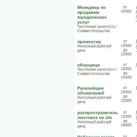
Менеджер по
от
10000
продажам
юридических
услуг
Частичная занятость /
Совместительство
промоутер
от
10000
Неполный рабочий
до
день
13000
уборщица
от
10000
Частичная занятость /
до
Совместительство
15000
Расклейщик
от
10000
объявлений
до
Неполный рабочий
15000
день
распространитель
от
10000
листовок по п/я
до
Неполный рабочий
18000
день
от