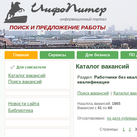
ИнфоПитер
информационный портал
ПОИСК И ПРЕДЛОЖЕНИЕ РАБОТЫ
Главная
Сервисы
Для бизнеса
ПО 
Каталог вакансий
Для соискателя
Каталог вакансий
Раздел:
Работники без квал
Поиск вакансий
квалификации
Поиск вакансий
Каталог ва
|
Новости сайта
Нашлось вакансий:
1865
Вакансии с
41
по
60
Библиотека
Отсортировано
по дате публика
Страницы:
1
2
3