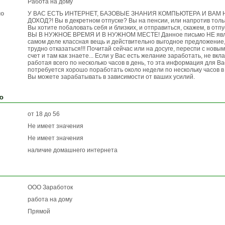
Работа на дому
по
У ВАС ЕСТЬ ИНТЕРНЕТ, БАЗОВЫЕ ЗНАНИЯ КОМПЬЮТЕРА И ВА
ДОХОД?! Вы в декретном отпуске? Вы на пенсии, или напротив тол
Вы хотите побаловать себя и близких, и отправиться, скажем, в отп
ВЫ В НУЖНОЕ ВРЕМЯ И В НУЖНОМ МЕСТЕ! Данное письмо НЕ явля
самом деле классная вещь и действительно выгодное предложение, 
трудно отказаться!!! Почитай сейчас или на досуге, переспи с новы
счет и там как знаете... Если у Вас есть желание заработать, не вкл
работая всего по несколько часов в день, то эта информация для Ва
потребуется хорошо поработать около недели по нескольку часов в
Вы можете зарабатывать в зависимости от ваших усилий.
ю
от 18 до 56
Не имеет значения
Не имеет значения
наличие домашнего интернета
ООО Заработок
работа на дому
Прямой