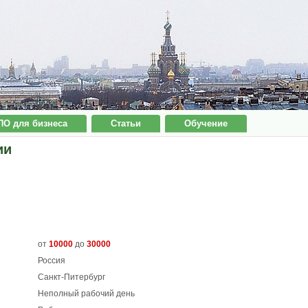
ПО для бизнеса
Статьи
Обучение
ии
от
10000
до
30000
Россия
Санкт-Питербург
Неполный рабочий день