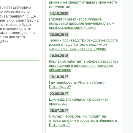
рынке и не спешит отдавать свое место
конкурентам
М НУЖЕН ХОРОШИЙ
ько окончили ВУЗ?
14.10.2020
уск за границу? ТОГДА
Букмекерская контора Pinnacle
ется спамом.! Это на
пользуется широкой популярностью у
от которого будет
профессиональных игроков
ми мыслями на этот
адывая много денег и
20.06.2019
с. Но для этого
Термин производство отходов не просто
 день.
вошел в нашу бытовую лексику он
закрепился там прочно и надолго
10.04.2018
Компания работает в сфере разработки
приложений и игрового программного
обеспечения
19.10.2017
Где приобрести iPhone 6s Санкт-
Петербурге?
23.08.2017
Циклевка это специализированная
процедура
25.07.2017
Сколько часов, обычно, уходит на
ответы друзьям в соцсетях и общение в
Интернете?