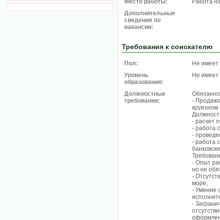
Место работы:
Работа н
Дополнительные
сведения по
вакансии:
Требования к соискателю
Пол:
Не имеет
Уровень
Не имеет
образования:
Должностные
Обязанно
требования:
- Продажа
круизном
Должност
- расчет 
- работа 
- проведе
- работа
банковск
Требован
- Опыт ра
но не обя
- Отсутст
море;
- Умение 
исполните
- Заграни
отсутстви
оформлен