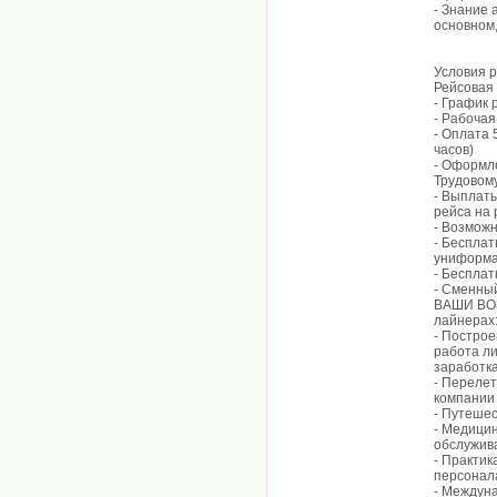
- Знание 
основном
Условия 
Рейсовая
- График 
- Рабочая 
- Оплата 
часов)
- Оформле
Трудовому
- Выплаты
рейса на 
- Возможн
- Бесплат
униформ
- Бесплат
- Сменный
ВАШИ ВОЗ
лайнерах
- Построе
работа ли
заработка
- Перелет
компании
- Путешес
- Медицин
обслужив
- Практик
персонал
- Междун