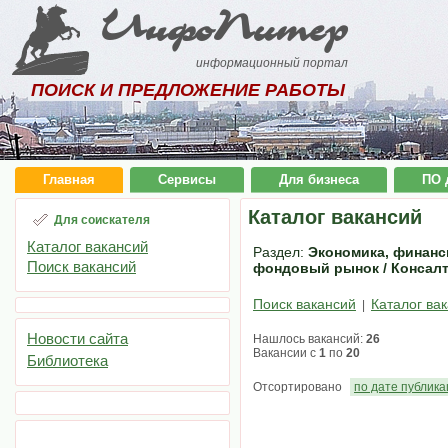
ИнфоПитер
информационный портал
ПОИСК И ПРЕДЛОЖЕНИЕ РАБОТЫ
Главная
Сервисы
Для бизнеса
ПО 
Каталог вакансий
Для соискателя
Каталог вакансий
Раздел:
Экономика, финансы
Поиск вакансий
фондовый рынок / Консал
Поиск вакансий
Каталог ва
|
Новости сайта
Нашлось вакансий:
26
Вакансии с
1
по
20
Библиотека
Отсортировано
по дате публик