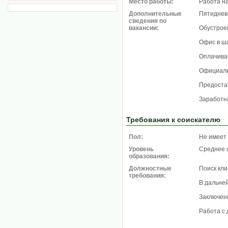
Место работы:
Работа н
Дополнительные
Пятиднев
сведения по
вакансии:
Обустрое
Офис в ша
Оплачива
Официаль
Предоста
Заработн
Требования к соискателю
Пол:
Не имеет
Уровень
Среднее 
образования:
Должностные
Поиск кл
требования:
В дальне
Заключен
Работа с