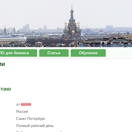
ПО для бизнеса
Статьи
Обучение
ии
7
итию
от
60000
Россия
Санкт-Петербург
Полный рабочий день