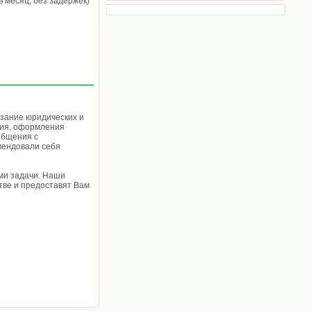
в месяц, без задержек)
зание юридических и
ния, оформления
общения с
мендовали себя
ми задачи. Наши
тве и предоставят Вам