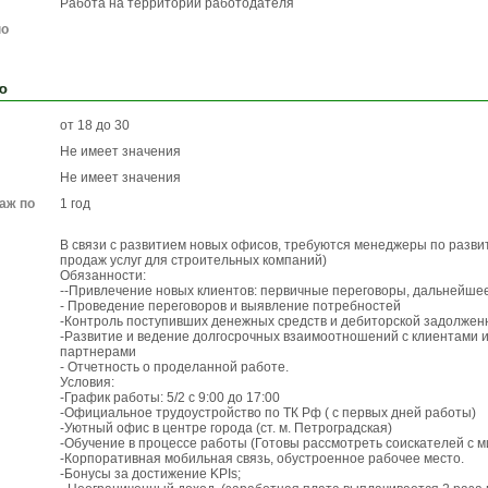
Работа на территории работодателя
по
ю
от 18 до 30
Не имеет значения
Не имеет значения
аж по
1 год
В связи с развитием новых офисов, требуются менеджеры по разви
продаж услуг для строительных компаний)
Обязанности:
--Привлечение новых клиентов: первичные переговоры, дальнейше
- Проведение переговоров и выявление потребностей
-Контроль поступивших денежных средств и дебиторской задолжен
-Развитие и ведение долгосрочных взаимоотношений с клиентами 
партнерами
- Отчетность о проделанной работе.
Условия:
-График работы: 5/2 с 9:00 до 17:00
-Официальное трудоустройство по ТК Рф ( с первых дней работы)
-Уютный офис в центре города (ст. м. Петроградская)
-Обучение в процессе работы (Готовы рассмотреть соискателей с
-Корпоративная мобильная связь, обустроенное рабочее место.
-Бонусы за достижение KPIs;