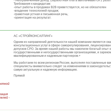
- Неограниченный доход. (заработная плата выплачивается 2 раза 
Требования к кандидатам:
-опыт работы в продажах В2В приветствуется, но не обязателен
-владение технологией продаж;
-грамотная устная и письменная речь;
-ориентация на результат.
АС «СТРОЙКОНСАЛТИНГ»
Одним из направлений деятельности нашей компании является ока
консультационных услуг в сфере саморегулирования, лицензирова
допусков СРО. За время нашей работы мы накопили богатый опыт 
государственными и негосударственными организациями, и зареко
квалифицированным и надежным партнером.+
Мы работаем по всем регионам России, выполняя поставленные ва
специалисты внимательно следят за изменениями в законодательс
самую актуальную и надежную информацию.
Прямой
актной
рация
елей -