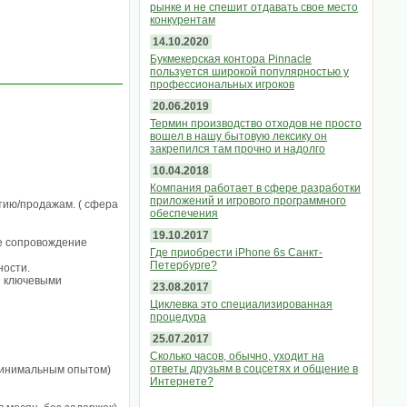
рынке и не спешит отдавать свое место
конкурентам
14.10.2020
Букмекерская контора Pinnacle
пользуется широкой популярностью у
профессиональных игроков
20.06.2019
Термин производство отходов не просто
вошел в нашу бытовую лексику он
закрепился там прочно и надолго
10.04.2018
Компания работает в сфере разработки
приложений и игрового программного
тию/продажам. ( сфера
обеспечения
19.10.2017
е сопровождение
Где приобрести iPhone 6s Санкт-
Петербурге?
ности.
и ключевыми
23.08.2017
Циклевка это специализированная
процедура
25.07.2017
Сколько часов, обычно, уходит на
ответы друзьям в соцсетях и общение в
 минимальным опытом)
Интернете?