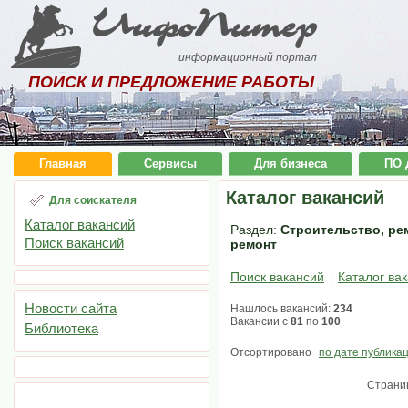
ИнфоПитер
информационный портал
ПОИСК И ПРЕДЛОЖЕНИЕ РАБОТЫ
Главная
Сервисы
Для бизнеса
ПО 
Каталог вакансий
Для соискателя
Каталог вакансий
Раздел:
Строительство, рем
Поиск вакансий
ремонт
Поиск вакансий
Каталог ва
|
Новости сайта
Нашлось вакансий:
234
Вакансии с
81
по
100
Библиотека
Отсортировано
по дате публика
Страни