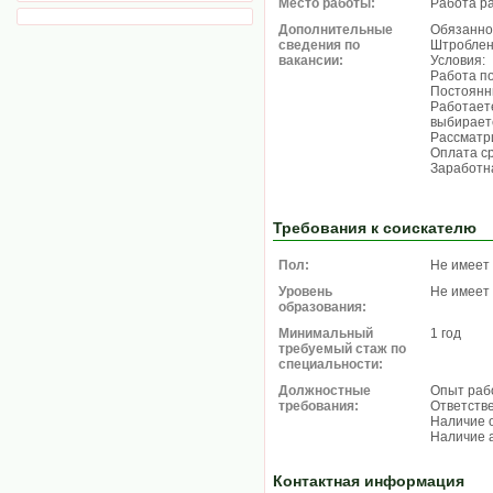
Место работы:
Работа р
Дополнительные
Обязанно
сведения по
Штроблен
вакансии:
Условия:
Работа по
Постоянн
Работаете
выбирает
Рассматр
Оплата с
Заработна
Требования к соискателю
Пол:
Не имеет
Уровень
Не имеет
образования:
Минимальный
1 год
требуемый стаж по
специальности:
Должностные
Опыт рабо
требования:
Ответств
Наличие 
Наличие 
Контактная информация