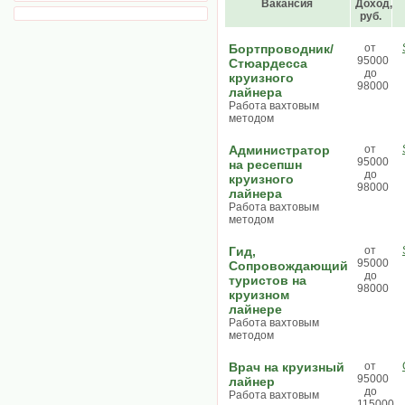
Вакансия
Доход,
руб.
Бортпроводник/
от
95000
Стюардесса
до
круизного
98000
лайнера
Работа вахтовым
методом
Администратор
от
95000
на ресепшн
до
круизного
98000
лайнера
Работа вахтовым
методом
Гид,
от
95000
Сопровождающий
до
туристов на
98000
круизном
лайнере
Работа вахтовым
методом
Врач на круизный
от
95000
лайнер
до
Работа вахтовым
115000