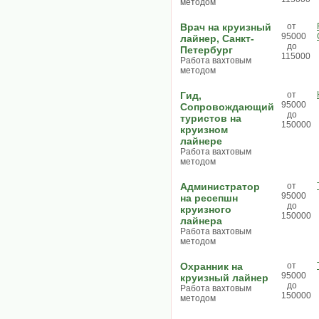
методом
Врач на круизный
от
95000
лайнер, Санкт-
до
Петербург
115000
Работа вахтовым
методом
Гид,
от
95000
Сопровождающий
до
туристов на
150000
круизном
лайнере
Работа вахтовым
методом
Администратор
от
95000
на ресепшн
до
круизного
150000
лайнера
Работа вахтовым
методом
Охранник на
от
95000
круизный лайнер
до
Работа вахтовым
150000
методом