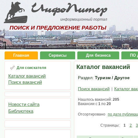
ИнфоПитер
информационный портал
ПОИСК И ПРЕДЛОЖЕНИЕ РАБОТЫ
Главная
Сервисы
Для бизнеса
ПО 
Каталог вакансий
Для соискателя
Каталог вакансий
Раздел:
Туризм / Другое
Поиск вакансий
Поиск вакансий
Каталог ва
|
Нашлось вакансий:
205
Новости сайта
Вакансии с
1
по
20
Библиотека
Отсортировано
по дате публика
Страницы:
1
2
3