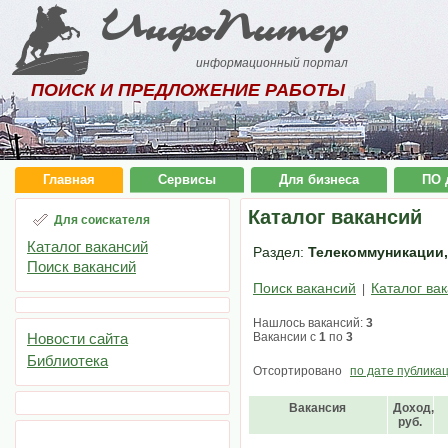
ИнфоПитер
информационный портал
ПОИСК И ПРЕДЛОЖЕНИЕ РАБОТЫ
Главная
Сервисы
Для бизнеса
ПО 
Каталог вакансий
Для соискателя
Каталог вакансий
Раздел:
Телекоммуникации, 
Поиск вакансий
Поиск вакансий
Каталог ва
|
Нашлось вакансий:
3
Новости сайта
Вакансии с
1
по
3
Библиотека
Отсортировано
по дате публика
Вакансия
Доход,
руб.