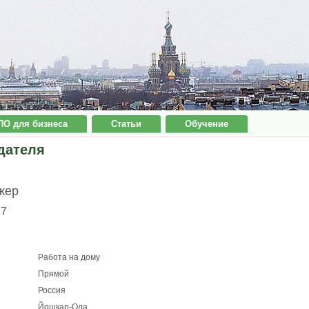
ПО для бизнеса
Статьи
Обучение
дателя
жер
27
Работа на дому
Прямой
Россия
Йошкар-Ола