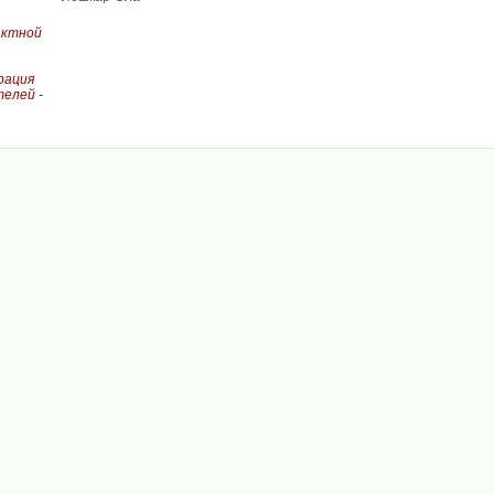
актной
рация
елей -