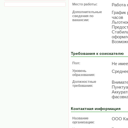
Место работы:
Работа 
Дополнительные
График р
сведения по
часов
вакансии:
Льготно
Предост
Стабиль
оформле
Возможн
Требования к соискателю
Пол:
Не имее
Уровень
Средне
образования:
Должностные
Внимате
требования:
Пунктуа
Аккурат
фасовка
Контактная информация
Название
OOO Ка
организации: