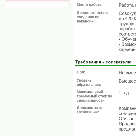
Место работы:
Работа 
Дополнительные
Совокуп
сведения по
до 4200
вакансии:
Трудоус
заработн
соответ
• Обуче
• Возмо
карьерн
Требования к соискателю
Пол:
Не имее
Уровень
Высшее
образования:
Минимальный
1 год
требуемый стаж по
специальности:
Должностные
Компани
требования:
солярие
Обязан
Продвиж
предлаг