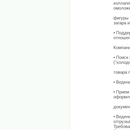
коллаге
омоложе
фигуры 
загара и
• Подде
отношен
Компани
• Поиск
("холод
товара 
• Веден
• Прием
оформл
докумен
• Веден
отгрузк
Требова