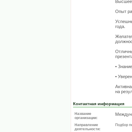
Высшее/
Опыт ра
Успешны
года.
Желател
должнос
Отличны
презент
• Знани
• Увере
Активна
на резул
Контактная информация
Название
Междун
организации:
Направление
Подбор п
деятельности: