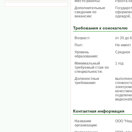
Место работы:
Работа н
Дополнительные
Государс
сведения по
оформлени
вакансии:
одеждой,
Требования к соискателю
Возраст:
от 20 до 
Пол:
Не имеет
Уровень
Среднее
образования:
Минимальный
1 год
требуемый стаж по
специальности:
Должностные
выполнен
требования:
сложност
электром
качестве
подключен
видеонаб
Контактная информация
Название
ООО "Нац
организации: