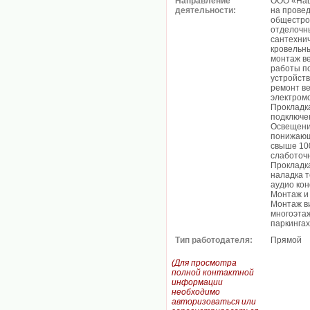
Направление
ООО «Нац
деятельности:
на прове
общестро
отделочн
сантехнич
кровельн
монтаж в
работы по
устройств
ремонт в
электром
Прокладка
подключен
Освещени
понижающ
свыше 10
слаботоч
Прокладк
наладка т
аудио ко
Монтаж и
Монтаж в
многоэтаж
паркингах
Тип работодателя:
Прямой
(Для просмотра
полной контактной
информации
необходимо
авторизоваться или